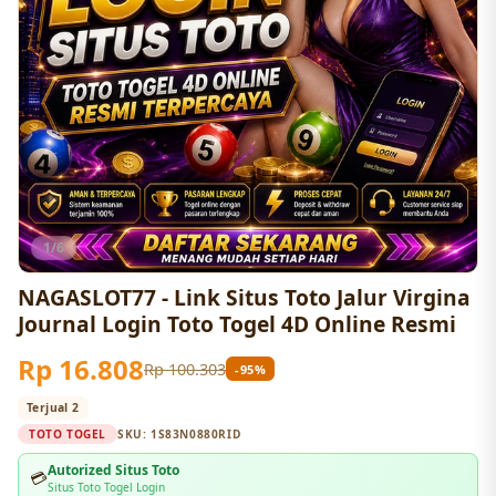
1/6
NAGASLOT77 - Link Situs Toto Jalur Virgina
Journal Login Toto Togel 4D Online Resmi
Rp 16.808
Rp 100.303
-95%
Terjual 2
TOTO TOGEL
SKU:
1S83N0880RID
Autorized Situs Toto
💳
Situs Toto Togel Login