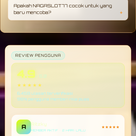
penggunaan. Tampilan yang tidak terlalu
Apakah NAGASLOT77 cocok untuk yang
ramai dan navigasi yang jelas membuat
baru mencoba?
banyak pengguna merasa lebih mudah saat
menggunakannya.
Cukup cocok untuk pemula karena
tampilannya sederhana dan tidak
membingungkan. Pengguna baru biasanya
bisa langsung memahami cara penggunaan
tanpa perlu waktu lama.
REVIEW PENGGUNA
4.9
/ 5.0
★★★★★
6.458 ulasan terverifikasi
98% pengguna memberi nilai puas
Ritzky
A
★★★★★
MEMBER AKTIF • 2 HARI LALU