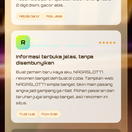
2 digit disini, gacor abis..
Metode Gacor
Pola Jelas
Zeyy
R
★★★★★
PENGGUNA LAMA • 1 MINGGU LALU
Informasi terbuka jelas, tanpa
disembunyikan
Buat pemain baru kaya aku, NAGASLOT77
rekomen banget deh buat di coba. Tampilan web
NAGASLOT77 simple banget, bikin main pasang
angka jadi gampang ga ribet. Pilihan pasaran dan
taruhan juga lengkap banget, asli rekomen ini
situs.
Trust Kuat
Flow Enak