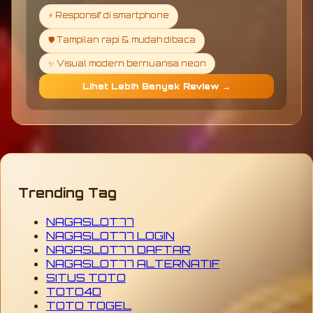
⚡ Responsif di smartphone
🛡️ Tampilan rapi & mudah dibaca
✨ Visual modern bernuansa neon
Lihat Lebih Banyak Review →
Trending Tag
NAGASLOT77
NAGASLOT77 LOGIN
NAGASLOT77 DAFTAR
NAGASLOT77 ALTERNATIF
SITUS TOTO
TOTO4D
TOTO TOGEL