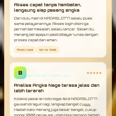
Akses cepat tanpa hambatan,
langsung siap pasang angka
Dari dulu main di NAGASLOT77 selalu puas
sama pelayanannya. Akses login disini ga
pernah bermasalah, selalu lancar. Selain itu,
menang berapapun pasti dibayar lunas dengan
proses cepat dan aman..
Akses Cepat
Server Stabil
Bizy
B
★★★★★
TOP PLAYER • 4 HARI LALU
Analisa Angka Naga terasa jelas dan
lebih terarah
Koleksi pasaran toto togel 4d di NAGASLOT77
gausah diraguin lagi, lengkap banget cuyyy.
Hadiah kalo menang juga besar banget, cukup
modal 1000 perak aja, udah bisa menang hadiah