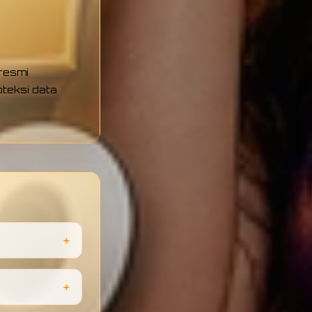
 resmi
teksi data
pat. Banyak
mencari
a membantu