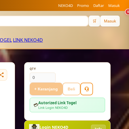
NEKO4D
Promo
Daftar
Masuk
0
🛒
Masuk
TOGEL
LINK NEKO4D
QTY
+ Keranjang
Beli
Autorized Link Togel
💳
Link Login NEKO4D
Login NEKO4D