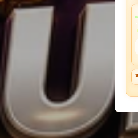
P
-
Ti
3