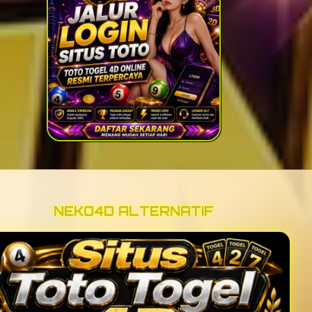
NEKO4D ALTERNATIF