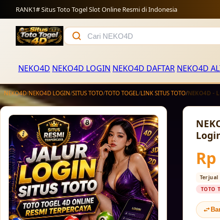
RANK1# Situs Toto Togel Slot Online Resmi di Indonesia
NEKO4D
NEKO4D LOGIN
NEKO4D DAFTAR
NEKO4D AL
NEKO4D
/
NEKO4D LOGIN
/
SITUS TOTO
/
TOTO TOGEL
/
LINK SITUS TOTO
/
NEKO4D - Li
NEKO4
Logi
Rp 
Terjual
TOTO 
Ba