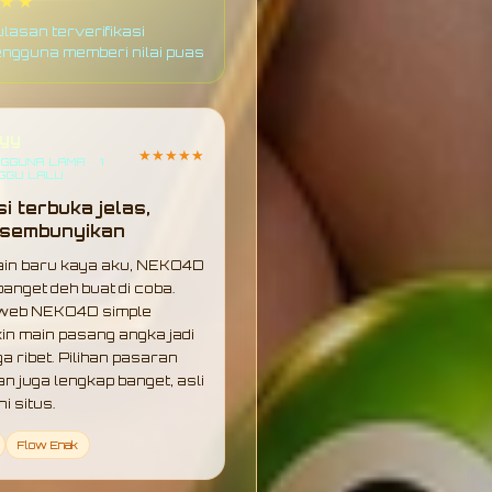
★★
lasan terverifikasi
ngguna memberi nilai puas
yy
★★★★★
GGUNA LAMA • 1
GGU LALU
i terbuka jelas,
isembunyikan
in baru kaya aku, NEKO4D
anget deh buat di coba.
 web NEKO4D simple
kin main pasang angka jadi
 ribet. Pilihan pasaran
n juga lengkap banget, asli
i situs.
Flow Enak