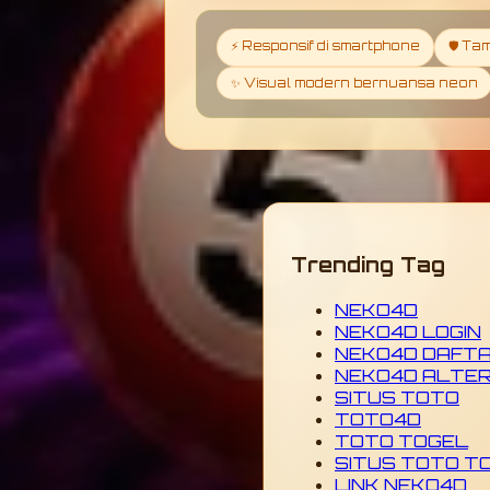
⚡ Responsif di smartphone
🛡️ T
✨ Visual modern bernuansa neon
Trending Tag
NEKO4D
NEKO4D LOGIN
NEKO4D DAFT
NEKO4D ALTER
SITUS TOTO
TOTO4D
TOTO TOGEL
SITUS TOTO T
LINK NEKO4D