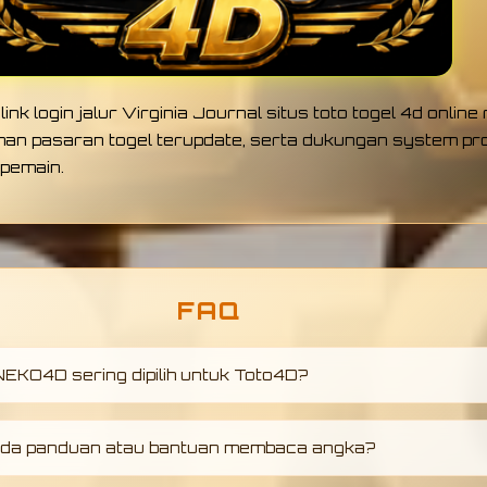
nk login jalur Virginia Journal situs toto togel 4d online
ihan pasaran togel terupdate, serta dukungan system pro
 pemain.
FAQ
KO4D sering dipilih untuk Toto4D?
na tampilannya yang simpel dan aksesnya yang cukup ce
aman karena semua fitur mudah ditemukan tanpa harus 
ada panduan atau bantuan membaca angka?
iasanya tersedia beberapa informasi pendukung yang bis