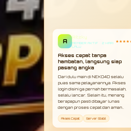
Ritzky
A
★★★★
MEMBER AKTIF • 2 HARI
LALU
Akses cepat tanpa
hambatan, langsung siap
pasang angka
Dari dulu main di NEKO4D selalu
puas sama pelayanannya. Akses
login disini ga pernah bermasalah,
selalu lancar. Selain itu, menang
berapapun pasti dibayar lunas
dengan proses cepat dan aman..
Akses Cepat
Server Stabil