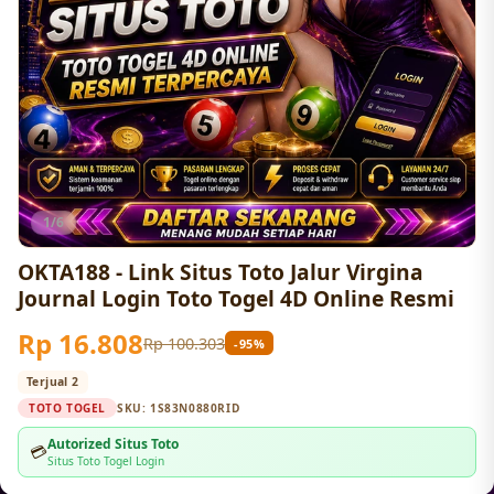
1/6
OKTA188 - Link Situs Toto Jalur Virgina
Journal Login Toto Togel 4D Online Resmi
Rp 16.808
Rp 100.303
-95%
Terjual 2
TOTO TOGEL
SKU:
1S83N0880RID
Autorized Situs Toto
💳
Situs Toto Togel Login