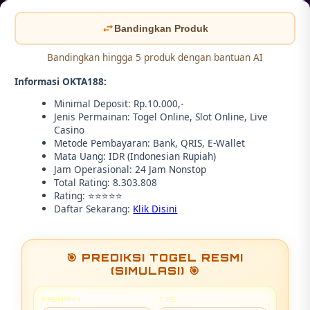
Bandingkan Produk
Bandingkan hingga 5 produk dengan bantuan AI
Informasi OKTA188:
Minimal Deposit: Rp.10.000,-
Jenis Permainan: Togel Online, Slot Online, Live
Casino
Metode Pembayaran: Bank, QRIS, E-Wallet
Mata Uang: IDR (Indonesian Rupiah)
Jam Operasional: 24 Jam Nonstop
Total Rating: 8.303.808
Rating: ⭐⭐⭐⭐⭐
Daftar Sekarang:
Klik Disini
🎯 PREDIKSI TOGEL RESMI
(SIMULASI) 🎯
PASARAN
TIPE