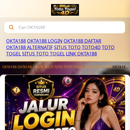
OKTA188
OKTA188 LOGIN
OKTA188 DAFTAR
OKTA188 ALTERNATIF
SITUS TOTO
TOTO4D
TOTO
TOGEL
SITUS TOTO TOGEL
LINK OKTA188
OKTA188
/
OKTA188 LOGIN
/
SITUS TOTO
/
TOTO TOGEL
/
LINK SITUS TOTO
/
OKTA188 - Link Situs Toto Jalur Virgina Journal Login Toto Togel 4D Online Resmi