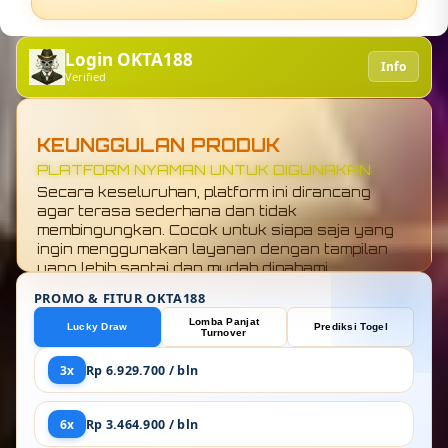
Login OKTA188
Info
Verified
KEUNGGULAN PRODUK
KONEKSI TOTO 4D GLOBAL LEBIH STABIL
OKTA188 menawarkan koneksi yang terasa
ringan saat digunakan. Akses ke sistem
berjalan cukup lancar tanpa banyak hambatan,
sehingga pengguna bisa membuka halaman
dengan nyaman tanpa harus menunggu lama.
PROMO & FITUR OKTA188
Lomba Panjat
Lucky Draw
Prediksi Togel
Turnover
3x
Rp 6.929.700 / bln
6x
Rp 3.464.900 / bln