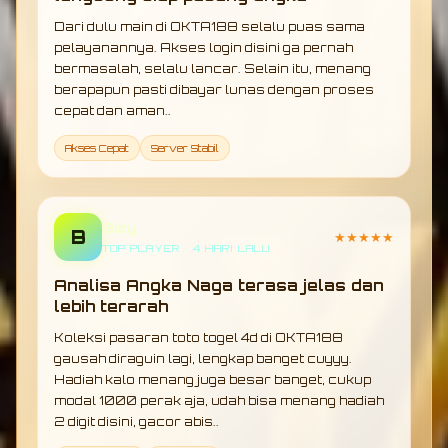
Dari dulu main di OKTA188 selalu puas sama
pelayanannya. Akses login disini ga pernah
bermasalah, selalu lancar. Selain itu, menang
berapapun pasti dibayar lunas dengan proses
cepat dan aman..
Akses Cepat
Server Stabil
Bizy
B
★★★★★
TOP PLAYER • 4 HARI LALU
Analisa Angka Naga terasa jelas dan
lebih terarah
Koleksi pasaran toto togel 4d di OKTA188
gausah diraguin lagi, lengkap banget cuyyy.
Hadiah kalo menang juga besar banget, cukup
modal 1000 perak aja, udah bisa menang hadiah
2 digit disini, gacor abis..