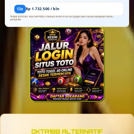
12x
Rp 1.732.500 / bln
Angka estimasi. Bisa berhttps://healacl-what-is-an-acl.pages.dev/ sesuai kebijakan bank /
penyedia.
OKTA188 ALTERNATIF