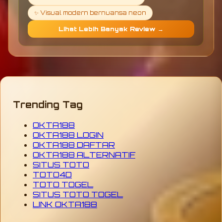
✨ Visual modern bernuansa neon
Lihat Lebih Banyak Review →
Trending Tag
OKTA188
OKTA188 LOGIN
OKTA188 DAFTAR
OKTA188 ALTERNATIF
SITUS TOTO
TOTO4D
TOTO TOGEL
SITUS TOTO TOGEL
LINK OKTA188