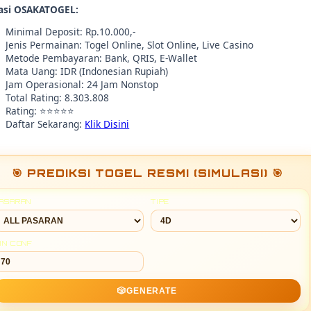
asi OSAKATOGEL:
Minimal Deposit: Rp.10.000,-
Jenis Permainan: Togel Online, Slot Online, Live Casino
Metode Pembayaran: Bank, QRIS, E-Wallet
Mata Uang: IDR (Indonesian Rupiah)
Jam Operasional: 24 Jam Nonstop
Total Rating: 8.303.808
Rating: ⭐⭐⭐⭐⭐
Daftar Sekarang:
Klik Disini
🎯 PREDIKSI TOGEL RESMI (SIMULASI) 🎯
ASARAN
TIPE
IN CONF
🎲
GENERATE