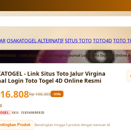
AR
OSAKATOGEL ALTERNATIF
SITUS TOTO
TOTO4D
TOTO T
KATOGEL - Link Situs Toto Jalur Virgina Journal Login Toto Togel 4D Online 
TOGEL - Link Situs Toto Jalur Virgina
nal Login Toto Togel 4D Online Resmi
16.808
Rp 100.303
-95%
 2
TOGEL
SKU:
1S83N0880RID
ndingkan Produk
Bandingkan hingga 5 produk dengan bantuan AI