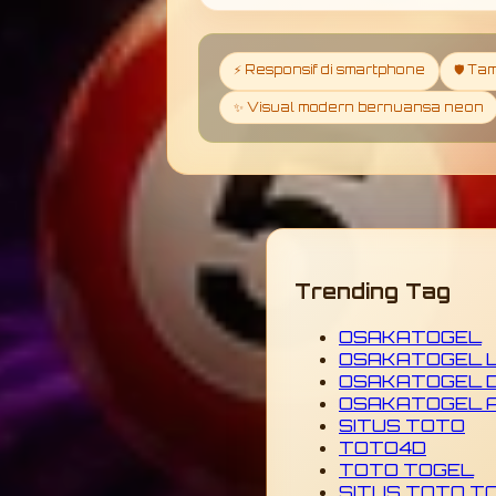
⚡ Responsif di smartphone
🛡️ T
✨ Visual modern bernuansa neon
Trending Tag
OSAKATOGEL
OSAKATOGEL L
OSAKATOGEL 
OSAKATOGEL 
SITUS TOTO
TOTO4D
TOTO TOGEL
SITUS TOTO T