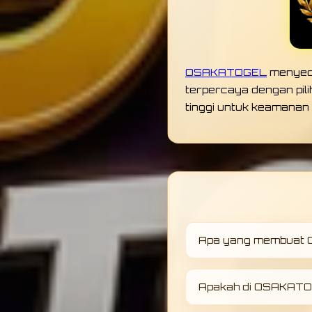
OSAKATOGEL
menyedia
terpercaya dengan pil
tinggi untuk keamanan
Apa yang membuat O
OSAKATOGEL dikenal 
Banyak pengguna me
Apakah di OSAKATO
mencari terlalu lama.
Di dalam platform b