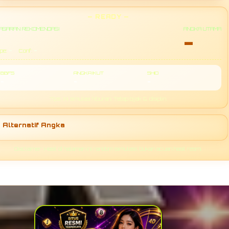
— READY —
ASARAN REKOMENDASI
ANGKA UTAMA
-
-
-
pe:
Conf:
BBFS
ANGKA IKUT
SHIO
-
-
-
Tips: Ini simulasi hiburan. Tetap bijak & disiplin.
 Alternatif Angka
Disclaimer: Hasil di halaman ini random (simulasi), bukan acuan hasil resmi.