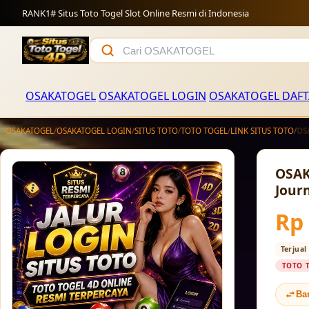
RANK1# Situs Toto Togel Slot Online Resmi di Indonesia
OSAKATOGEL
OSAKATOGEL LOGIN
OSAKATOGEL DAFT
OSAKATOGEL
/
OSAKATOGEL LOGIN
/
SITUS TOTO
/
TOTO TOGEL
/
LINK SITUS TOTO
/
OSA
OSAKA
Jour
Rp 
Terjual
TOTO 
Ba