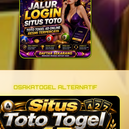
OSAKATOGEL ALTERNATIF