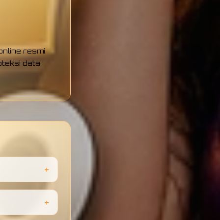
online resmi
teksi data
up cepat.
 harus
a membantu