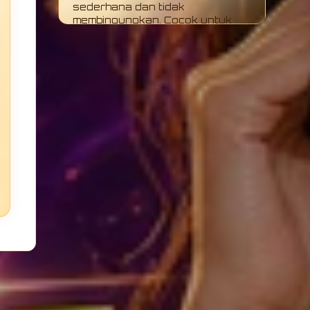
digunakan. Akses ke sistem
berjalan cukup lancar tanpa
banyak hambatan, sehingga
pengguna bisa membuka
halaman dengan nyaman tanpa
harus menunggu lama.