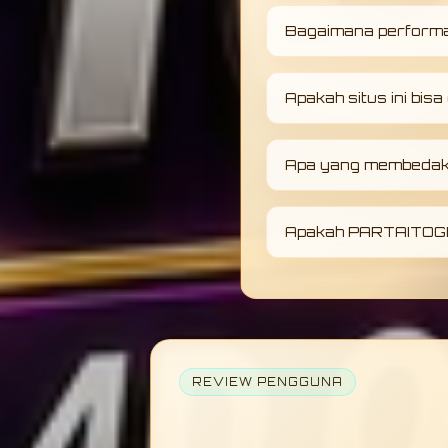
pengguna melihat pol
Bagaimana perform
setidaknya bisa jadi
Secara umum sistemny
terjadi gangguan ya
Apakah situs ini bis
halaman atau fitur y
Ya, situs ini bisa di
malam, tampilannya t
Apa yang membedaka
Perbedaannya lebih 
navigasi yang jelas
Apakah PARTAITOGE
menggunakannya.
Cukup cocok untuk p
Pengguna baru bias
lama.
REVIEW PENGGUNA