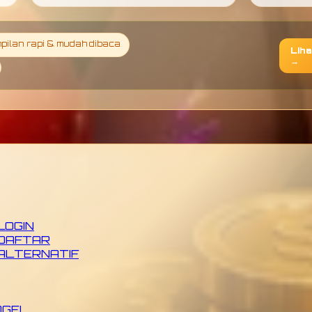
ampilan rapi & mudah dibaca
Lih
→
LOGIN
 DAFTAR
ALTERNATIF
OGEL