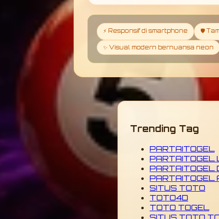
⚡ Responsif di smartphone
🛡️ T
✨ Visual modern bernuansa neon
Trending Tag
PARTAITOGEL
PARTAITOGEL 
PARTAITOGEL
PARTAITOGEL 
SITUS TOTO
TOTO4D
TOTO TOGEL
SITUS TOTO T