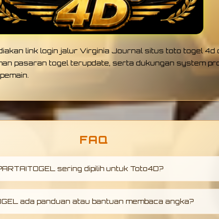
kan link login jalur Virginia Journal situs toto togel 4d 
ihan pasaran togel terupdate, serta dukungan system pro
 pemain.
FAQ
ARTAITOGEL sering dipilih untuk Toto4D?
 karena tampilannya yang simpel dan aksesnya yang cuk
rasa nyaman karena semua fitur mudah ditemukan tanpa
OGEL ada panduan atau bantuan membaca angka?
iasanya tersedia beberapa informasi pendukung yang bis