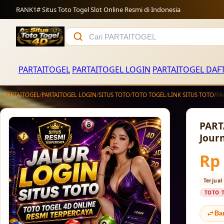
RANK1# Situs Toto Togel Slot Online Resmi di Indonesia
PARTAITOGEL
PARTAITOGEL LOGIN
PARTAITOGEL DAF
PARTAITOGEL
/
PARTAITOGEL LOGIN
/
SITUS TOTO
/
TOTO TOGEL
/
LINK SITUS TOTO
/
PA
PARTA
Jour
Rp 
Terjual
TOTO 
Ba