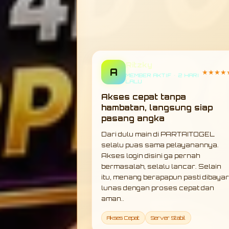
Ritzky
A
★★★★
MEMBER AKTIF • 2 HARI
LALU
Akses cepat tanpa
hambatan, langsung siap
pasang angka
Dari dulu main di PARTAITOGEL
selalu puas sama pelayanannya.
Akses login disini ga pernah
bermasalah, selalu lancar. Selain
itu, menang berapapun pasti dibayar
lunas dengan proses cepat dan
aman..
Akses Cepat
Server Stabil