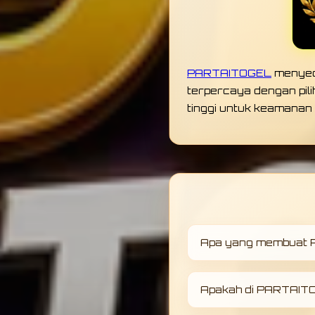
PARTAITOGEL
menyedia
terpercaya dengan pil
tinggi untuk keamanan
Apa yang membuat P
PARTAITOGEL dikenal
Banyak pengguna me
Apakah di PARTAIT
mencari terlalu lama.
Di dalam platform b