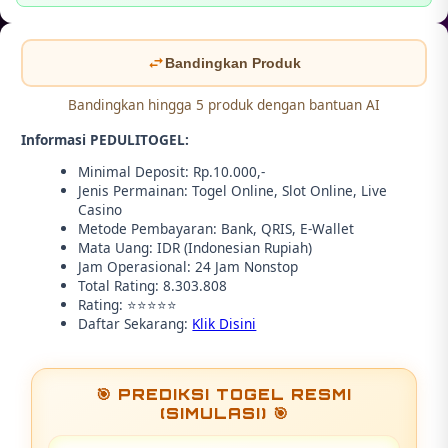
Bandingkan Produk
Bandingkan hingga 5 produk dengan bantuan AI
Informasi PEDULITOGEL:
Minimal Deposit: Rp.10.000,-
Jenis Permainan: Togel Online, Slot Online, Live
Casino
Metode Pembayaran: Bank, QRIS, E-Wallet
Mata Uang: IDR (Indonesian Rupiah)
Jam Operasional: 24 Jam Nonstop
Total Rating: 8.303.808
Rating: ⭐⭐⭐⭐⭐
Daftar Sekarang:
Klik Disini
🎯 PREDIKSI TOGEL RESMI
(SIMULASI) 🎯