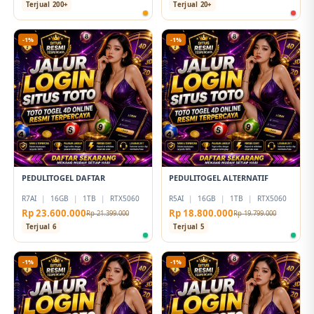
Terjual 200+
Terjual 20+
-1%
-1%
PEDULITOGEL DAFTAR
PEDULITOGEL ALTERNATIF
R7AI
|
16GB
|
1TB
|
RTX5060
R5AI
|
16GB
|
1TB
|
RTX5060
Rp 23.600.000
Rp 18.800.000
Rp 21.399.000
Rp 19.799.000
Terjual 6
Terjual 5
-1%
-1%