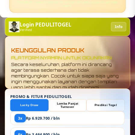
Disclaimer: Hasil di halaman ini random (simulasi), bukan acuan hasil
resmi.
Login PEDULITOGEL
Info
Verified
KEUNGGULAN PRODUK
KONEKSI TOTO 4D GLOBAL LEBIH STABIL
PEDULITOGEL menawarkan koneksi yang
terasa ringan saat digunakan. Akses ke sistem
berjalan cukup lancar tanpa banyak hambatan,
sehingga pengguna bisa membuka halaman
dengan nyaman tanpa harus menunggu lama.
PROMO & FITUR PEDULITOGEL
Lomba Panjat
Lucky Draw
Prediksi Togel
Turnover
3x
Rp 6.929.700 / bln
6x
Rp 3.464.900 / bln