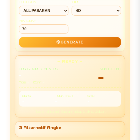
PASARAN
TIPE
MIN CONF
🎲
GENERATE
— READY —
PASARAN REKOMENDASI
ANGKA UTAMA
-
-
-
-
Tipe:
Conf:
BBFS
ANGKA IKUT
SHIO
-
-
-
Tips: Ini simulasi hiburan. Tetap bijak & disiplin.
3 Alternatif Angka