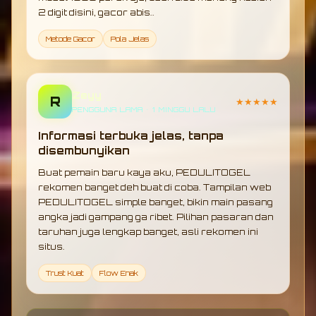
2 digit disini, gacor abis..
Metode Gacor
Pola Jelas
Zeyy
R
★★★★★
PENGGUNA LAMA • 1 MINGGU LALU
Informasi terbuka jelas, tanpa
disembunyikan
Buat pemain baru kaya aku, PEDULITOGEL
rekomen banget deh buat di coba. Tampilan web
PEDULITOGEL simple banget, bikin main pasang
angka jadi gampang ga ribet. Pilihan pasaran dan
taruhan juga lengkap banget, asli rekomen ini
situs.
Trust Kuat
Flow Enak