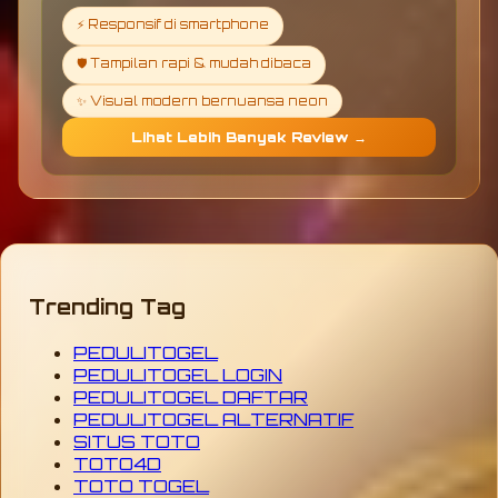
⚡ Responsif di smartphone
🛡️ Tampilan rapi & mudah dibaca
✨ Visual modern bernuansa neon
Lihat Lebih Banyak Review →
Trending Tag
PEDULITOGEL
PEDULITOGEL LOGIN
PEDULITOGEL DAFTAR
PEDULITOGEL ALTERNATIF
SITUS TOTO
TOTO4D
TOTO TOGEL