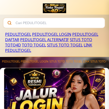
PEDULITOGEL
PEDULITOGEL LOGIN
PEDULITOGEL
DAFTAR
PEDULITOGEL ALTERNATIF
SITUS TOTO
TOTO4D
TOTO TOGEL
SITUS TOTO TOGEL
LINK
PEDULITOGEL
PEDULITOGEL
/
PEDULITOGEL LOGIN
/
SITUS TOTO
/
TOTO TOGEL
/
LINK SITUS TOTO
/
PEDULITOGEL - Link Situs 