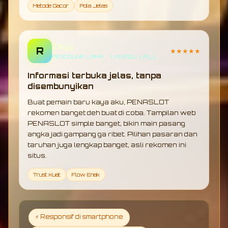
Metode Gacor
Pola Jelas
Zeyy
R
★★★★★
PENGGUNA LAMA • 1 MINGGU LALU
Informasi terbuka jelas, tanpa
disembunyikan
Buat pemain baru kaya aku, PENASLOT
rekomen banget deh buat di coba. Tampilan web
PENASLOT simple banget, bikin main pasang
angka jadi gampang ga ribet. Pilihan pasaran dan
taruhan juga lengkap banget, asli rekomen ini
situs.
Trust Kuat
Flow Enak
⚡ Responsif di smartphone