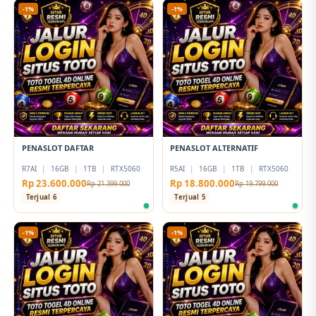
-1%
-1%
PENASLOT DAFTAR
PENASLOT ALTERNATIF
R7AI
|
16GB
|
1TB
|
RTX5060
R5AI
|
16GB
|
1TB
|
RTX5060
Rp 23.600.000
Rp 18.800.000
Rp 21.399.000
Rp 19.799.000
Terjual 6
Terjual 5
-1%
-1%