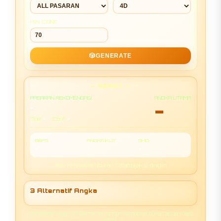
MIN CONF
🎲
GENERATE
— READY —
PASARAN REKOMENDASI
ANGKA UTAMA
-
-
-
-
Tipe:
Conf:
BBFS
ANGKA IKUT
SHIO
-
-
-
Tips: Ini simulasi hiburan. Tetap bijak & disiplin.
3 Alternatif Angka
Disclaimer: Hasil di halaman ini random (simulasi), bukan acuan hasil
resmi.