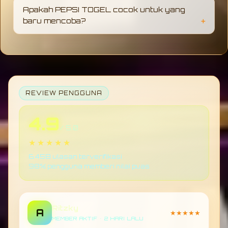
penggunaan. Tampilan yang tidak terlalu
Apakah PEPSI TOGEL cocok untuk yang
ramai dan navigasi yang jelas membuat
baru mencoba?
banyak pengguna merasa lebih mudah saat
menggunakannya.
Cukup cocok untuk pemula karena
tampilannya sederhana dan tidak
membingungkan. Pengguna baru biasanya
bisa langsung memahami cara penggunaan
tanpa perlu waktu lama.
REVIEW PENGGUNA
4.9
/ 5.0
★★★★★
6.458 ulasan terverifikasi
98% pengguna memberi nilai puas
Ritzky
A
★★★★★
MEMBER AKTIF • 2 HARI LALU