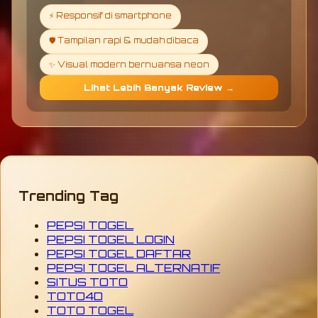
⚡ Responsif di smartphone
🛡️ Tampilan rapi & mudah dibaca
✨ Visual modern bernuansa neon
Lihat Lebih Banyak Review →
Trending Tag
PEPSI TOGEL
PEPSI TOGEL LOGIN
PEPSI TOGEL DAFTAR
PEPSI TOGEL ALTERNATIF
SITUS TOTO
TOTO4D
TOTO TOGEL