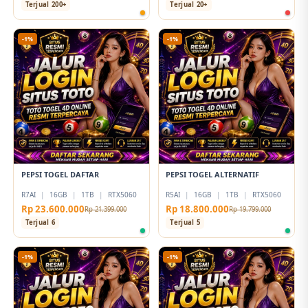
Terjual 200+
Terjual 20+
-1%
-1%
PEPSI TOGEL DAFTAR
PEPSI TOGEL ALTERNATIF
R7AI
|
16GB
|
1TB
|
RTX5060
R5AI
|
16GB
|
1TB
|
RTX5060
Rp 23.600.000
Rp 18.800.000
Rp 21.399.000
Rp 19.799.000
Terjual 6
Terjual 5
-1%
-1%