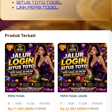
SITUS TOTO TOGEL
LINK PEPSI TOGEL
Produk Terkait
-2%
-1%
PEPSI TOGEL
PEPSI TOGEL LOGIN
I5
|
16GB
|
512GB
|
RTX3050
I7
|
16GB
|
512GB
|
RTX5050
Rp 11.500.000
Rp 22.887.000
Rp 12.799.000
Rp 21.999.000