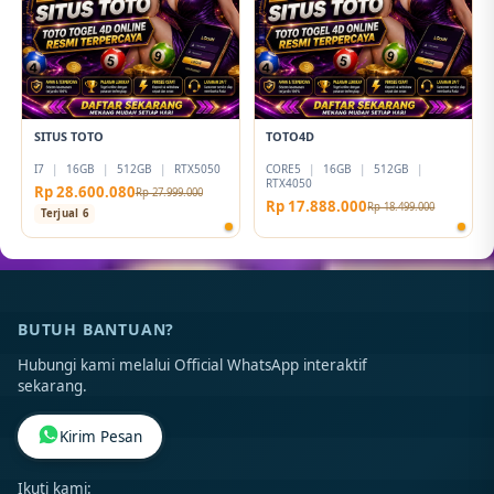
SITUS TOTO
TOTO4D
I7
|
16GB
|
512GB
|
RTX5050
CORE5
|
16GB
|
512GB
|
RTX4050
Rp 28.600.080
Rp 27.999.000
Rp 17.888.000
Rp 18.499.000
Terjual 6
BUTUH BANTUAN?
Hubungi kami melalui Official WhatsApp interaktif
sekarang.
Kirim Pesan
Ikuti kami: