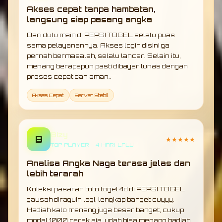
Akses cepat tanpa hambatan,
langsung siap pasang angka
Dari dulu main di PEPSI TOGEL selalu puas
sama pelayanannya. Akses login disini ga
pernah bermasalah, selalu lancar. Selain itu,
menang berapapun pasti dibayar lunas dengan
proses cepat dan aman..
Akses Cepat
Server Stabil
Bizy
B
★★★★★
TOP PLAYER • 4 HARI LALU
Analisa Angka Naga terasa jelas dan
lebih terarah
Koleksi pasaran toto togel 4d di PEPSI TOGEL
gausah diraguin lagi, lengkap banget cuyyy.
Hadiah kalo menang juga besar banget, cukup
modal 1000 perak aja, udah bisa menang hadiah