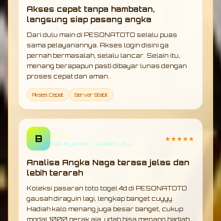
Akses cepat tanpa hambatan,
langsung siap pasang angka
Dari dulu main di PESONATOTO selalu puas
sama pelayanannya. Akses login disini ga
pernah bermasalah, selalu lancar. Selain itu,
menang berapapun pasti dibayar lunas dengan
proses cepat dan aman..
Akses Cepat
Server Stabil
Bizy
B
★★★★★
TOP PLAYER • 4 HARI LALU
Analisa Angka Naga terasa jelas dan
lebih terarah
Koleksi pasaran toto togel 4d di PESONATOTO
gausah diraguin lagi, lengkap banget cuyyy.
Hadiah kalo menang juga besar banget, cukup
modal 1000 perak aja, udah bisa menang hadiah