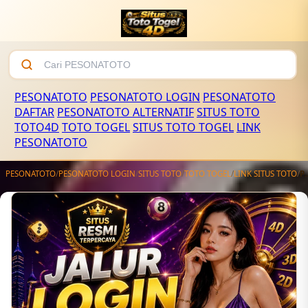
PESONATOTO
PESONATOTO LOGIN
PESONATOTO
DAFTAR
PESONATOTO ALTERNATIF
SITUS TOTO
TOTO4D
TOTO TOGEL
SITUS TOTO TOGEL
LINK
PESONATOTO
PESONATOTO
/
PESONATOTO LOGIN
/
SITUS TOTO
/
TOTO TOGEL
/
LINK SITUS TOTO
/
PESONATOTO - Link Situs Toto Jalur Virgin