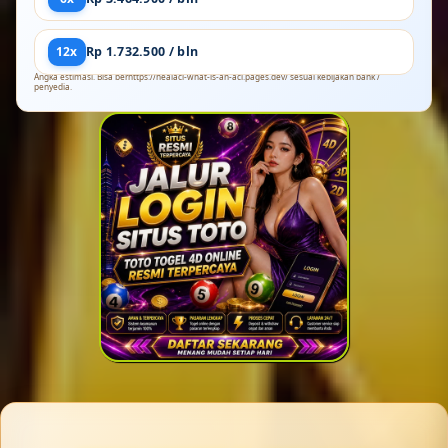
12x
Rp 1.732.500 / bln
Angka estimasi. Bisa berhttps://healacl-what-is-an-acl.pages.dev/ sesuai kebijakan bank /
penyedia.