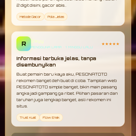
2 digit disini, gacor abis..
Metode Gacor
Pola Jelas
Zeyy
R
★★★★★
PENGGUNA LAMA • 1 MINGGU LALU
Informasi terbuka jelas, tanpa
disembunyikan
Buat pemain baru kaya aku, PESONATOTO
rekomen banget deh buat di coba. Tampilan web
PESONATOTO simple banget, bikin main pasang
angka jadi gampang ga ribet. Pilihan pasaran dan
taruhan juga lengkap banget, asli rekomen ini
situs.
Trust Kuat
Flow Enak