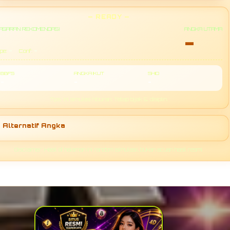
— READY —
ASARAN REKOMENDASI
ANGKA UTAMA
-
-
-
pe:
Conf:
BBFS
ANGKA IKUT
SHIO
-
-
-
Tips: Ini simulasi hiburan. Tetap bijak & disiplin.
 Alternatif Angka
Disclaimer: Hasil di halaman ini random (simulasi), bukan acuan hasil resmi.