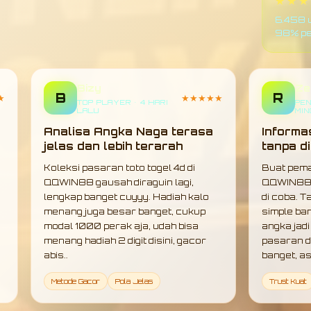
★★★
6.458 u
98% pe
Bizy
Ze
B
R
★
★★★★★
TOP PLAYER • 4 HARI
PEN
LALU
MIN
Analisa Angka Naga terasa
Informas
jelas dan lebih terarah
tanpa d
Koleksi pasaran toto togel 4d di
Buat pema
QQWIN88 gausah diraguin lagi,
QQWIN88 
lengkap banget cuyyy. Hadiah kalo
di coba. 
menang juga besar banget, cukup
simple ban
modal 1000 perak aja, udah bisa
angka jadi
menang hadiah 2 digit disini, gacor
pasaran d
abis..
banget, as
Metode Gacor
Pola Jelas
Trust Kuat