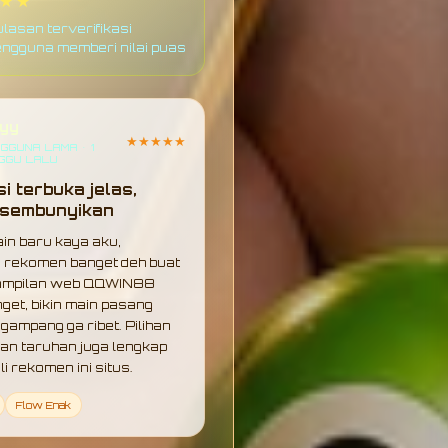
★★
lasan terverifikasi
ngguna memberi nilai puas
yy
★★★★★
GGUNA LAMA • 1
GGU LALU
i terbuka jelas,
isembunyikan
in baru kaya aku,
rekomen banget deh buat
Tampilan web QQWIN88
get, bikin main pasang
 gampang ga ribet. Pilihan
an taruhan juga lengkap
li rekomen ini situs.
Flow Enak