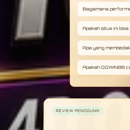
pengguna melihat pol
Bagaimana perform
setidaknya bisa jadi
Secara umum sistemny
terjadi gangguan ya
Apakah situs ini bis
halaman atau fitur y
Ya, situs ini bisa di
malam, tampilannya t
Apa yang membedaka
Perbedaannya lebih 
navigasi yang jelas
Apakah QQWIN88 co
menggunakannya.
Cukup cocok untuk p
Pengguna baru bias
lama.
REVIEW PENGGUNA