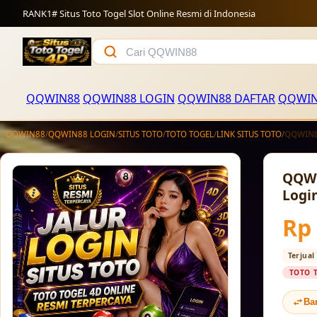
RANK1# Situs Toto Togel Slot Online Resmi di Indonesia
QQWIN88
QQWIN88 LOGIN
QQWIN88 DAFTAR
QQWIN
QQWIN88
/
QQWIN88 LOGIN
/
SITUS TOTO
/
TOTO TOGEL
/
LINK SITUS TOTO
/
QQWIN88
QQWIN
Logi
Rp 
Terjual
TOTO 
Ba