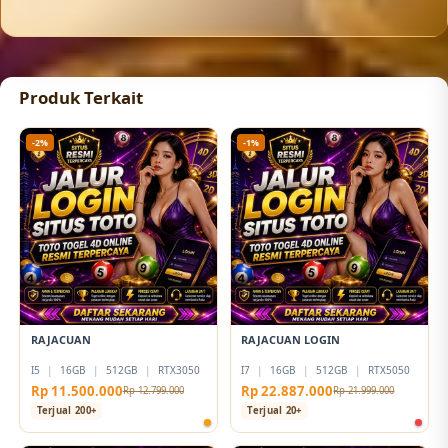
Produk Terkait
-2%
-1%
RAJACUAN
RAJACUAN LOGIN
I5
|
16GB
|
512GB
|
RTX3050
I7
|
16GB
|
512GB
|
RTX5050
Rp 11.500.000
Rp 22.887.000
Rp 12.799.000
Rp 21.999.000
Terjual 200+
Terjual 20+