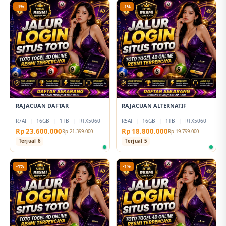
-1%
-1%
RAJACUAN DAFTAR
RAJACUAN ALTERNATIF
R7AI
|
16GB
|
1TB
|
RTX5060
R5AI
|
16GB
|
1TB
|
RTX5060
Rp 23.600.000
Rp 18.800.000
Rp 21.399.000
Rp 19.799.000
Terjual 6
Terjual 5
-1%
-1%