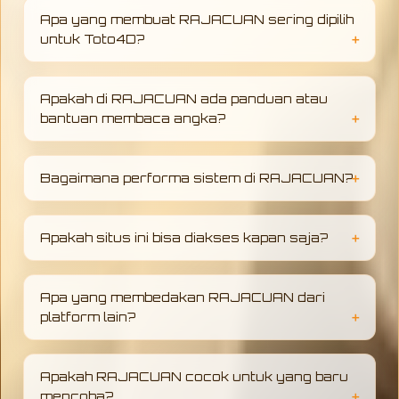
Apa yang membuat RAJACUAN sering dipilih
untuk Toto4D?
RAJACUAN dikenal karena tampilannya yang
simpel dan aksesnya yang cukup cepat.
Apakah di RAJACUAN ada panduan atau
Banyak pengguna merasa nyaman karena
bantuan membaca angka?
semua fitur mudah ditemukan tanpa harus
mencari terlalu lama.
Di dalam platform biasanya tersedia beberapa
informasi pendukung yang bisa membantu
Bagaimana performa sistem di RAJACUAN?
pengguna melihat pola atau hasil sebelumnya.
Walaupun tidak menjamin apa pun, setidaknya
Secara umum sistemnya cukup stabil untuk
bisa jadi referensi tambahan.
digunakan sehari-hari. Saat diakses, jarang
Apakah situs ini bisa diakses kapan saja?
terjadi gangguan yang serius sehingga
pengguna bisa tetap nyaman saat membuka
Ya, situs ini bisa diakses kapan saja selama
halaman atau fitur yang tersedia.
koneksi internet tersedia. Baik siang maupun
Apa yang membedakan RAJACUAN dari
malam, tampilannya tetap bisa dibuka tanpa
platform lain?
perbedaan yang berarti.
Perbedaannya lebih ke kenyamanan
penggunaan. Tampilan yang tidak terlalu
Apakah RAJACUAN cocok untuk yang baru
ramai dan navigasi yang jelas membuat
mencoba?