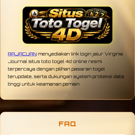
RAJACUAN
menyediakan link login jalur Virginia
Journal situs toto togel 4d online resmi
terpercaya dengan pilihan pasaran togel
terupdate, serta dukungan system proteksi data
tinggi untuk keamanan pemain.
FAQ