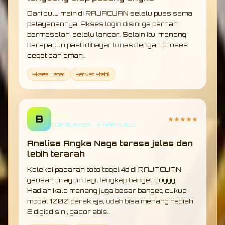
Dari dulu main di RAJACUAN selalu puas sama
pelayanannya. Akses login disini ga pernah
bermasalah, selalu lancar. Selain itu, menang
berapapun pasti dibayar lunas dengan proses
cepat dan aman..
Akses Cepat
Server Stabil
Bizy
B
★★★★★
TOP PLAYER • 4 HARI LALU
Analisa Angka Naga terasa jelas dan
lebih terarah
Koleksi pasaran toto togel 4d di RAJACUAN
gausah diraguin lagi, lengkap banget cuyyy.
Hadiah kalo menang juga besar banget, cukup
modal 1000 perak aja, udah bisa menang hadiah
2 digit disini, gacor abis..