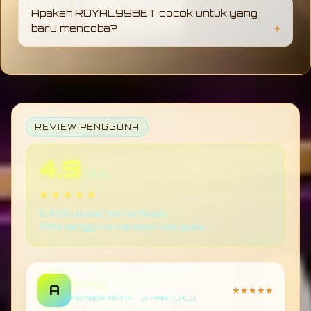
penggunaan. Tampilan yang tidak terlalu
Apakah ROYAL99BET cocok untuk yang
ramai dan navigasi yang jelas membuat
baru mencoba?
banyak pengguna merasa lebih mudah saat
menggunakannya.
Cukup cocok untuk pemula karena
tampilannya sederhana dan tidak
membingungkan. Pengguna baru biasanya
bisa langsung memahami cara penggunaan
tanpa perlu waktu lama.
REVIEW PENGGUNA
4.9
/ 5.0
★★★★★
6.458 ulasan terverifikasi
98% pengguna memberi nilai puas
Ritzky
A
★★★★★
MEMBER AKTIF • 2 HARI LALU