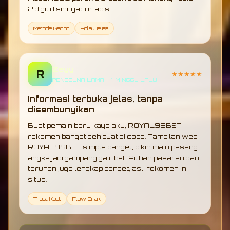
2 digit disini, gacor abis..
Metode Gacor
Pola Jelas
Zeyy
R
★★★★★
PENGGUNA LAMA • 1 MINGGU LALU
Informasi terbuka jelas, tanpa
disembunyikan
Buat pemain baru kaya aku, ROYAL99BET
rekomen banget deh buat di coba. Tampilan web
ROYAL99BET simple banget, bikin main pasang
angka jadi gampang ga ribet. Pilihan pasaran dan
taruhan juga lengkap banget, asli rekomen ini
situs.
Trust Kuat
Flow Enak