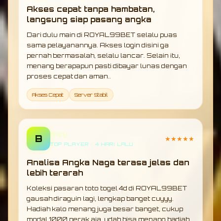
Akses cepat tanpa hambatan,
langsung siap pasang angka
Dari dulu main di ROYAL99BET selalu puas
sama pelayanannya. Akses login disini ga
pernah bermasalah, selalu lancar. Selain itu,
menang berapapun pasti dibayar lunas dengan
proses cepat dan aman..
Akses Cepat
Server Stabil
Bizy
B
★★★★★
TOP PLAYER • 4 HARI LALU
Analisa Angka Naga terasa jelas dan
lebih terarah
Koleksi pasaran toto togel 4d di ROYAL99BET
gausah diraguin lagi, lengkap banget cuyyy.
Hadiah kalo menang juga besar banget, cukup
modal 1000 perak aja, udah bisa menang hadiah