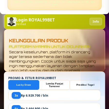
Disclaimer: Hasil di halaman ini random (simulasi), bukan acuan hasil
resmi.
Login ROYAL99BET
Info
Verified
KEUNGGULAN PRODUK
KONEKSI TOTO 4D GLOBAL LEBIH STABIL
ROYAL99BET menawarkan koneksi yang
terasa ringan saat digunakan. Akses ke sistem
berjalan cukup lancar tanpa banyak hambatan,
sehingga pengguna bisa membuka halaman
dengan nyaman tanpa harus menunggu lama.
PROMO & FITUR ROYAL99BET
Lomba Panjat
Lucky Draw
Prediksi Togel
Turnover
3x
Rp 6.929.700 / bln
6x
Rp 3.464.900 / bln