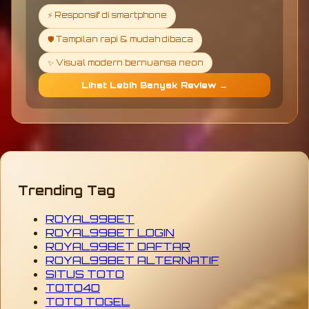
⚡ Responsif di smartphone
🛡️ Tampilan rapi & mudah dibaca
✨ Visual modern bernuansa neon
Lihat Lebih Banyak Review →
Trending Tag
ROYAL99BET
ROYAL99BET LOGIN
ROYAL99BET DAFTAR
ROYAL99BET ALTERNATIF
SITUS TOTO
TOTO4D
TOTO TOGEL