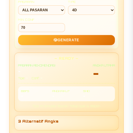
PASARAN
TIPE
MIN CONF
🎲
GENERATE
— READY —
PASARAN REKOMENDASI
ANGKA UTAMA
-
-
-
-
Tipe:
Conf:
BBFS
ANGKA IKUT
SHIO
-
-
-
Tips: Ini simulasi hiburan. Tetap bijak & disiplin.
3 Alternatif Angka