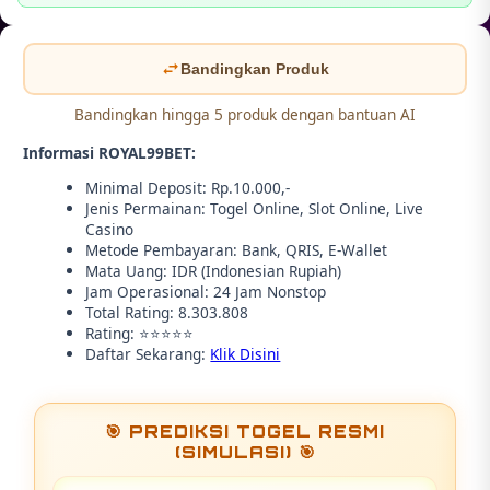
Bandingkan Produk
Bandingkan hingga 5 produk dengan bantuan AI
Informasi ROYAL99BET:
Minimal Deposit: Rp.10.000,-
Jenis Permainan: Togel Online, Slot Online, Live
Casino
Metode Pembayaran: Bank, QRIS, E-Wallet
Mata Uang: IDR (Indonesian Rupiah)
Jam Operasional: 24 Jam Nonstop
Total Rating: 8.303.808
Rating: ⭐⭐⭐⭐⭐
Daftar Sekarang:
Klik Disini
🎯 PREDIKSI TOGEL RESMI
(SIMULASI) 🎯