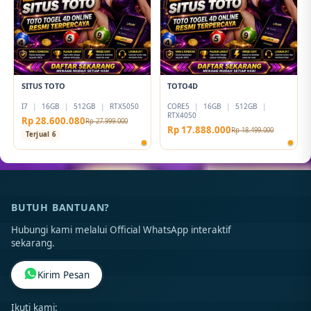
SITUS TOTO
TOTO4D
I7
|
16GB
|
512GB
|
RTX5050
CORE5
|
16GB
|
512GB
|
RTX4050
Rp 28.600.080
Rp 27.999.000
Rp 17.888.000
Rp 18.499.000
Terjual 6
BUTUH BANTUAN?
Hubungi kami melalui Official WhatsApp interaktif
sekarang.
Kirim Pesan
Ikuti kami: