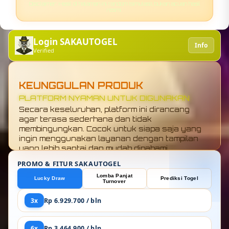
Disclaimer: Hasil di halaman ini random (simulasi), bukan acuan hasil
resmi.
Login SAKAUTOGEL
Info
Verified
KEUNGGULAN PRODUK
KONEKSI TOTO 4D GLOBAL LEBIH STABIL
SAKAUTOGEL menawarkan koneksi yang
terasa ringan saat digunakan. Akses ke sistem
berjalan cukup lancar tanpa banyak hambatan,
sehingga pengguna bisa membuka halaman
dengan nyaman tanpa harus menunggu lama.
PROMO & FITUR SAKAUTOGEL
Lomba Panjat
Lucky Draw
Prediksi Togel
Turnover
3x
Rp 6.929.700 / bln
6x
Rp 3.464.900 / bln