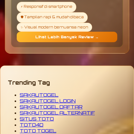
⚡ Responsif di smartphone
🛡️ Tampilan rapi & mudah dibaca
✨ Visual modern bernuansa neon
Lihat Lebih Banyak Review →
Trending Tag
SAKAUTOGEL
SAKAUTOGEL LOGIN
SAKAUTOGEL DAFTAR
SAKAUTOGEL ALTERNATIF
SITUS TOTO
TOTO4D
TOTO TOGEL