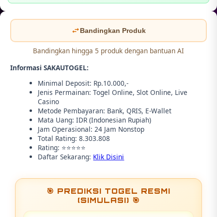
Bandingkan Produk
Bandingkan hingga 5 produk dengan bantuan AI
Informasi SAKAUTOGEL:
Minimal Deposit: Rp.10.000,-
Jenis Permainan: Togel Online, Slot Online, Live
Casino
Metode Pembayaran: Bank, QRIS, E-Wallet
Mata Uang: IDR (Indonesian Rupiah)
Jam Operasional: 24 Jam Nonstop
Total Rating: 8.303.808
Rating: ⭐⭐⭐⭐⭐
Daftar Sekarang:
Klik Disini
🎯 PREDIKSI TOGEL RESMI
(SIMULASI) 🎯