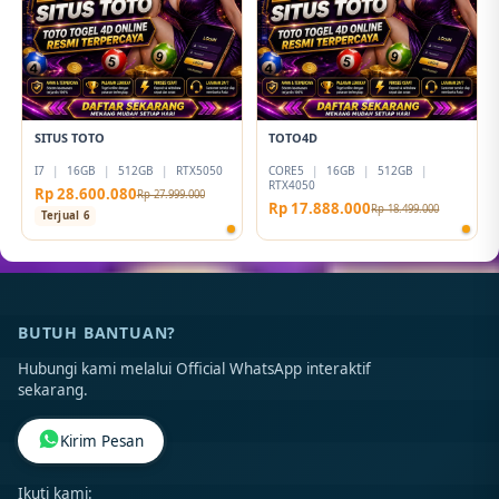
SITUS TOTO
TOTO4D
I7
|
16GB
|
512GB
|
RTX5050
CORE5
|
16GB
|
512GB
|
RTX4050
Rp 28.600.080
Rp 27.999.000
Rp 17.888.000
Rp 18.499.000
Terjual 6
BUTUH BANTUAN?
Hubungi kami melalui Official WhatsApp interaktif
sekarang.
Kirim Pesan
Ikuti kami: