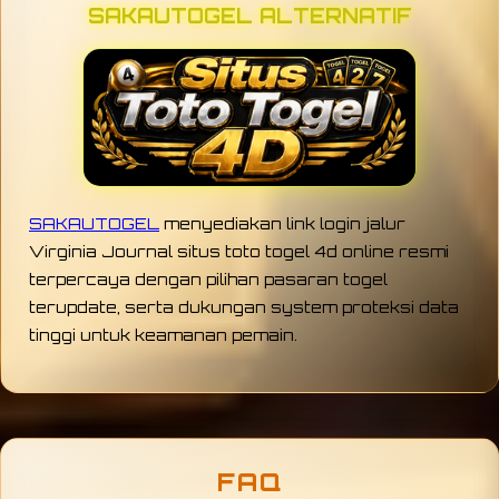
SAKAUTOGEL ALTERNATIF
SAKAUTOGEL
menyediakan link login jalur
Virginia Journal situs toto togel 4d online resmi
terpercaya dengan pilihan pasaran togel
terupdate, serta dukungan system proteksi data
tinggi untuk keamanan pemain.
FAQ