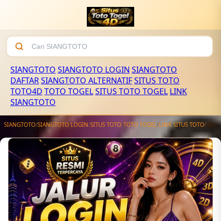
SIANGTOTO
SIANGTOTO LOGIN
SIANGTOTO
DAFTAR
SIANGTOTO ALTERNATIF
SITUS TOTO
TOTO4D
TOTO TOGEL
SITUS TOTO TOGEL
LINK
SIANGTOTO
SIANGTOTO
/
SIANGTOTO LOGIN
/
SITUS TOTO
/
TOTO TOGEL
/
LINK SITUS TOTO
/
SIANGTOTO - Link Situs Toto Jalur Virgina Journal Login Toto Togel 4D Online Resmi