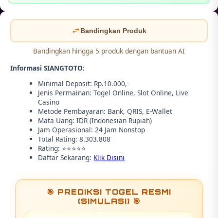
Bandingkan Produk
Bandingkan hingga 5 produk dengan bantuan AI
Informasi SIANGTOTO:
Minimal Deposit: Rp.10.000,-
Jenis Permainan: Togel Online, Slot Online, Live
Casino
Metode Pembayaran: Bank, QRIS, E-Wallet
Mata Uang: IDR (Indonesian Rupiah)
Jam Operasional: 24 Jam Nonstop
Total Rating: 8.303.808
Rating: ⭐⭐⭐⭐⭐
Daftar Sekarang:
Klik Disini
🎯 PREDIKSI TOGEL RESMI
(SIMULASI) 🎯