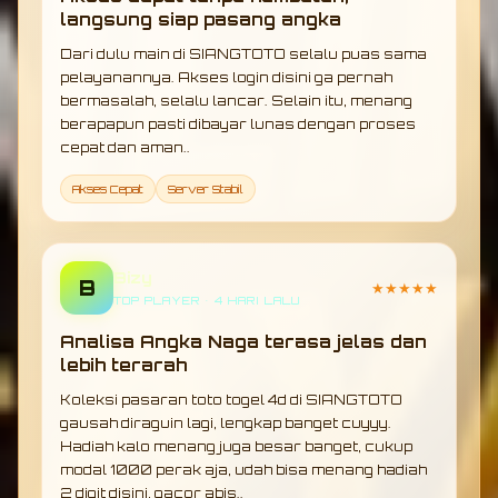
langsung siap pasang angka
Dari dulu main di SIANGTOTO selalu puas sama
pelayanannya. Akses login disini ga pernah
bermasalah, selalu lancar. Selain itu, menang
berapapun pasti dibayar lunas dengan proses
cepat dan aman..
Akses Cepat
Server Stabil
Bizy
B
★★★★★
TOP PLAYER • 4 HARI LALU
Analisa Angka Naga terasa jelas dan
lebih terarah
Koleksi pasaran toto togel 4d di SIANGTOTO
gausah diraguin lagi, lengkap banget cuyyy.
Hadiah kalo menang juga besar banget, cukup
modal 1000 perak aja, udah bisa menang hadiah
2 digit disini, gacor abis..