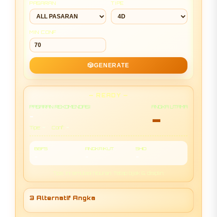
PASARAN
TIPE
MIN CONF
🎲
GENERATE
— READY —
PASARAN REKOMENDASI
ANGKA UTAMA
-
-
-
-
Tipe:
Conf:
BBFS
ANGKA IKUT
SHIO
-
-
-
Tips: Ini simulasi hiburan. Tetap bijak & disiplin.
3 Alternatif Angka