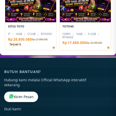
SITUS TOTO
TOTO4D
I7
|
16GB
|
512GB
|
RTX5050
CORE5
|
16GB
|
512GB
|
RTX4050
Rp 28.600.080
Rp 27.999.000
Rp 17.888.000
Rp 18.499.000
Terjual 6
BUTUH BANTUAN?
Hubungi kami melalui Official WhatsApp interaktif
sekarang.
Kirim Pesan
Ikuti kami: