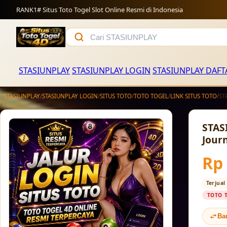
RANK1# Situs Toto Togel Slot Online Resmi di Indonesia
STASIUNPLAY
STASIUNPLAY LOGIN
STASIUNPLAY DAFT
STASIUNPLAY
/
STASIUNPLAY LOGIN
/
SITUS TOTO
/
TOTO TOGEL
/
LINK SITUS TOTO
/
ST
STASI
Jour
Rp 
Terjual
TOTO 
Ba