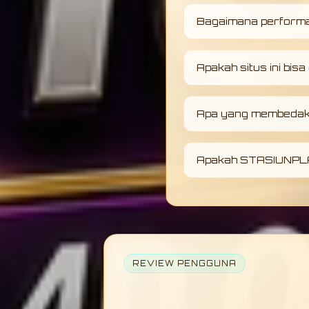
pengguna melihat pol
Bagaimana perform
setidaknya bisa jadi
Secara umum sistemny
terjadi gangguan ya
Apakah situs ini bis
halaman atau fitur y
Ya, situs ini bisa di
malam, tampilannya t
Apa yang membedaka
Perbedaannya lebih 
navigasi yang jelas
Apakah STASIUNPLA
menggunakannya.
Cukup cocok untuk p
Pengguna baru bias
lama.
REVIEW PENGGUNA