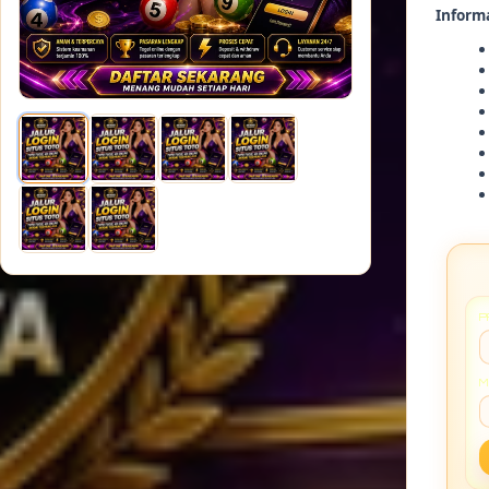
Inform
P
M