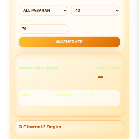
PASARAN
TIPE
MIN CONF
🎲
GENERATE
— READY —
PASARAN REKOMENDASI
ANGKA UTAMA
-
-
-
-
Tipe:
Conf:
BBFS
ANGKA IKUT
SHIO
-
-
-
Tips: Ini simulasi hiburan. Tetap bijak & disiplin.
3 Alternatif Angka