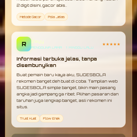
2 digit disini, gacor abis..
Metode Gacor
Pola Jelas
Zeyy
R
★★★★★
PENGGUNA LAMA • 1 MINGGU LALU
Informasi terbuka jelas, tanpa
disembunyikan
Buat pemain baru kaya aku, SUGESBOLA
rekomen banget deh buat di coba. Tampilan web
SUGESBOLA simple banget, bikin main pasang
angka jadi gampang ga ribet. Pilihan pasaran dan
taruhan juga lengkap banget, asli rekomen ini
situs.
Trust Kuat
Flow Enak