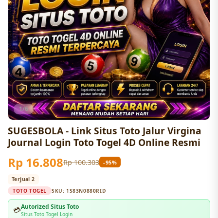
1/6
SUGESBOLA - Link Situs Toto Jalur Virgina
Journal Login Toto Togel 4D Online Resmi
Rp 16.808
Rp 100.303
-95%
Terjual 2
TOTO TOGEL
SKU:
1S83N0880RID
Autorized Situs Toto
💳
Situs Toto Togel Login