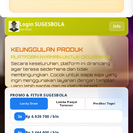
Disclaimer: Hasil di halaman ini random (simulasi), bukan acuan hasil
resmi.
Login SUGESBOLA
Info
Verified
KEUNGGULAN PRODUK
KONEKSI TOTO 4D GLOBAL LEBIH STABIL
SUGESBOLA menawarkan koneksi yang terasa
ringan saat digunakan. Akses ke sistem
berjalan cukup lancar tanpa banyak hambatan,
sehingga pengguna bisa membuka halaman
dengan nyaman tanpa harus menunggu lama.
PROMO & FITUR SUGESBOLA
Lomba Panjat
Lucky Draw
Prediksi Togel
Turnover
3x
Rp 6.929.700 / bln
6x
Rp 3.464.900 / bln