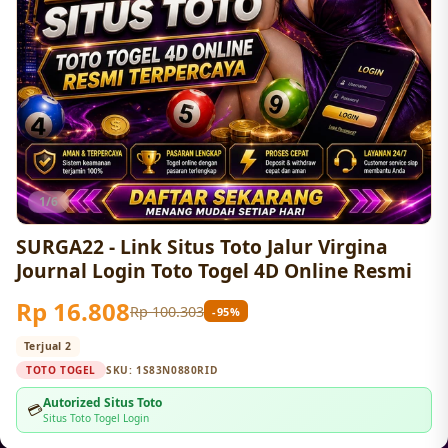
1/6
SURGA22 - Link Situs Toto Jalur Virgina
Journal Login Toto Togel 4D Online Resmi
Rp 16.808
Rp 100.303
-95%
Terjual 2
TOTO TOGEL
SKU:
1S83N0880RID
Autorized Situs Toto
💳
Situs Toto Togel Login