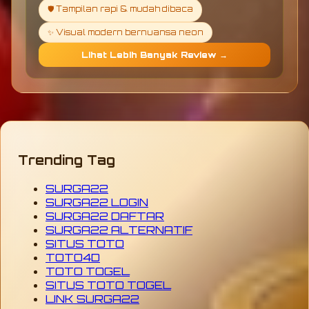
🛡️ Tampilan rapi & mudah dibaca
✨ Visual modern bernuansa neon
Lihat Lebih Banyak Review →
Trending Tag
SURGA22
SURGA22 LOGIN
SURGA22 DAFTAR
SURGA22 ALTERNATIF
SITUS TOTO
TOTO4D
TOTO TOGEL
SITUS TOTO TOGEL
LINK SURGA22