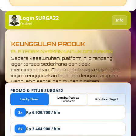
Login SURGA22
Info
Verified
KEUNGGULAN PRODUK
KONEKSI TOTO 4D GLOBAL LEBIH STABIL
SURGA22 menawarkan koneksi yang terasa
ringan saat digunakan. Akses ke sistem
berjalan cukup lancar tanpa banyak hambatan,
sehingga pengguna bisa membuka halaman
dengan nyaman tanpa harus menunggu lama.
PROMO & FITUR SURGA22
Lomba Panjat
Lucky Draw
Prediksi Togel
Turnover
3x
Rp 6.929.700 / bln
6x
Rp 3.464.900 / bln