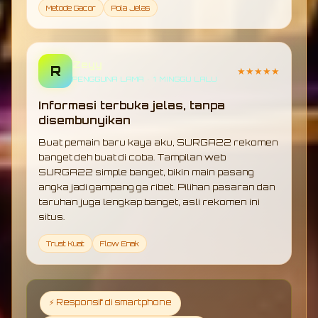
Metode Gacor
Pola Jelas
Zeyy
R
★★★★★
PENGGUNA LAMA • 1 MINGGU LALU
Informasi terbuka jelas, tanpa
disembunyikan
Buat pemain baru kaya aku, SURGA22 rekomen
banget deh buat di coba. Tampilan web
SURGA22 simple banget, bikin main pasang
angka jadi gampang ga ribet. Pilihan pasaran dan
taruhan juga lengkap banget, asli rekomen ini
situs.
Trust Kuat
Flow Enak
⚡ Responsif di smartphone