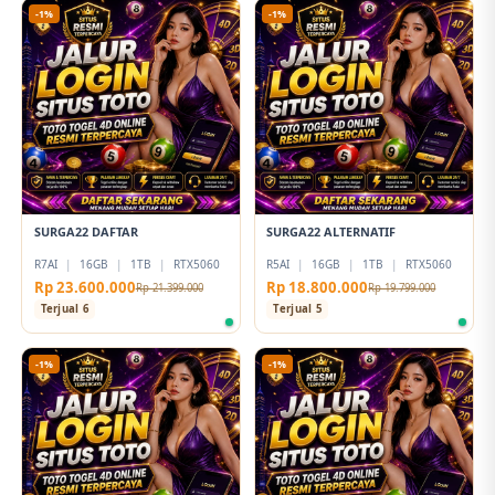
-1%
-1%
SURGA22 DAFTAR
SURGA22 ALTERNATIF
R7AI
|
16GB
|
1TB
|
RTX5060
R5AI
|
16GB
|
1TB
|
RTX5060
Rp 23.600.000
Rp 18.800.000
Rp 21.399.000
Rp 19.799.000
Terjual 6
Terjual 5
-1%
-1%