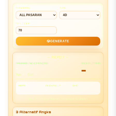
PASARAN
TIPE
MIN CONF
🎲
GENERATE
— READY —
PASARAN REKOMENDASI
ANGKA UTAMA
-
-
-
-
Tipe:
Conf:
BBFS
ANGKA IKUT
SHIO
-
-
-
Tips: Ini simulasi hiburan. Tetap bijak & disiplin.
3 Alternatif Angka