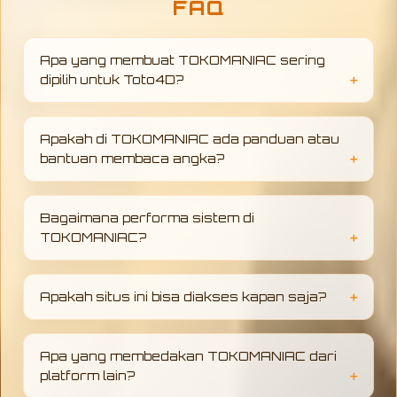
FAQ
Apa yang membuat TOKOMANIAC sering
dipilih untuk Toto4D?
TOKOMANIAC dikenal karena tampilannya
yang simpel dan aksesnya yang cukup cepat.
Apakah di TOKOMANIAC ada panduan atau
Banyak pengguna merasa nyaman karena
bantuan membaca angka?
semua fitur mudah ditemukan tanpa harus
mencari terlalu lama.
Di dalam platform biasanya tersedia beberapa
informasi pendukung yang bisa membantu
Bagaimana performa sistem di
pengguna melihat pola atau hasil sebelumnya.
TOKOMANIAC?
Walaupun tidak menjamin apa pun, setidaknya
bisa jadi referensi tambahan.
Secara umum sistemnya cukup stabil untuk
digunakan sehari-hari. Saat diakses, jarang
Apakah situs ini bisa diakses kapan saja?
terjadi gangguan yang serius sehingga
pengguna bisa tetap nyaman saat membuka
Ya, situs ini bisa diakses kapan saja selama
halaman atau fitur yang tersedia.
koneksi internet tersedia. Baik siang maupun
Apa yang membedakan TOKOMANIAC dari
malam, tampilannya tetap bisa dibuka tanpa
platform lain?
perbedaan yang berarti.