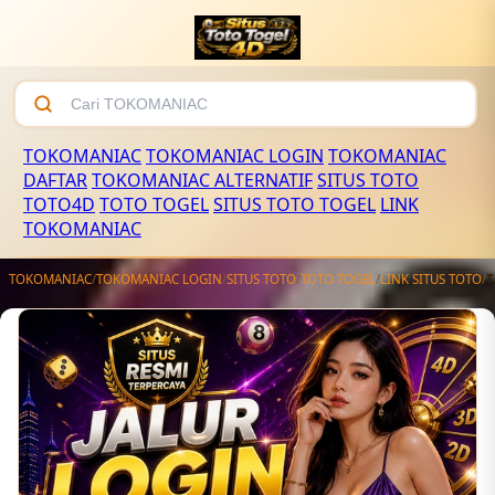
TOKOMANIAC
TOKOMANIAC LOGIN
TOKOMANIAC
DAFTAR
TOKOMANIAC ALTERNATIF
SITUS TOTO
TOTO4D
TOTO TOGEL
SITUS TOTO TOGEL
LINK
TOKOMANIAC
TOKOMANIAC
/
TOKOMANIAC LOGIN
/
SITUS TOTO
/
TOTO TOGEL
/
LINK SITUS TOTO
/
TOKOMANI