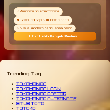
⚡ Responsif di smartphone
🛡️ Tampilan rapi & mudah dibaca
✨ Visual modern bernuansa neon
Lihat Lebih Banyak Review →
Trending Tag
TOKOMANIAC
TOKOMANIAC LOGIN
TOKOMANIAC DAFTAR
TOKOMANIAC ALTERNATIF
SITUS TOTO
TOTO4D