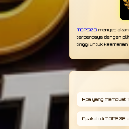
TOP508
menyediakan li
terpercaya dengan pil
tinggi untuk keamanan
Apa yang membuat T
TOP508 dikenal kare
pengguna merasa ny
Apakah di TOP508 
terlalu lama.
Di dalam platform b