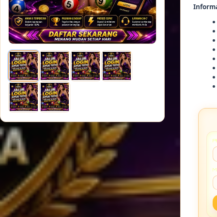
Inform
P
M