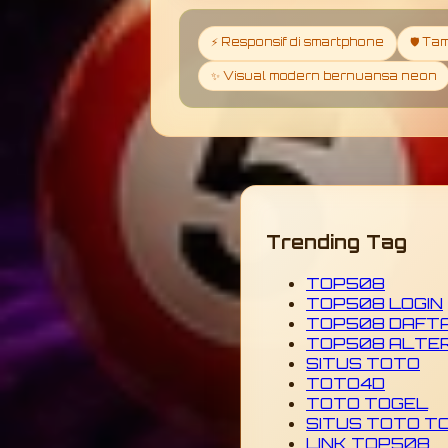
⚡ Responsif di smartphone
🛡️ T
✨ Visual modern bernuansa neon
Trending Tag
TOP508
TOP508 LOGIN
TOP508 DAFT
TOP508 ALTER
SITUS TOTO
TOTO4D
TOTO TOGEL
SITUS TOTO T
LINK TOP508