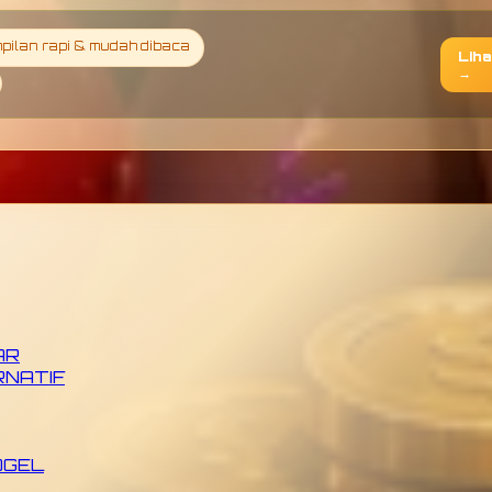
ampilan rapi & mudah dibaca
Lih
→
AR
NATIF
OGEL