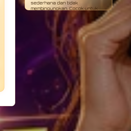
digunakan. Akses ke sistem
berjalan cukup lancar tanpa
banyak hambatan, sehingga
pengguna bisa membuka
halaman dengan nyaman tanpa
harus menunggu lama.