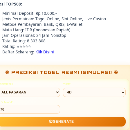
asi TOP508:
Minimal Deposit: Rp.10.000,-
Jenis Permainan: Togel Online, Slot Online, Live Casino
Metode Pembayaran: Bank, QRIS, E-Wallet
Mata Uang: IDR (Indonesian Rupiah)
Jam Operasional: 24 Jam Nonstop
Total Rating: 8.303.808
Rating: ⭐⭐⭐⭐⭐
Daftar Sekarang:
Klik Disini
🎯 PREDIKSI TOGEL RESMI (SIMULASI) 🎯
ASARAN
TIPE
IN CONF
🎲
GENERATE