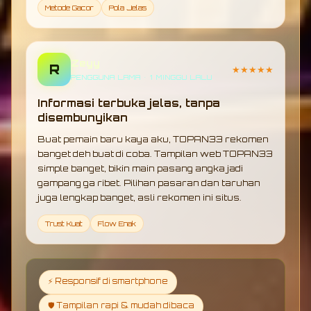
Metode Gacor
Pola Jelas
Zeyy
R
★★★★★
PENGGUNA LAMA • 1 MINGGU LALU
Informasi terbuka jelas, tanpa
disembunyikan
Buat pemain baru kaya aku, TOPAN33 rekomen
banget deh buat di coba. Tampilan web TOPAN33
simple banget, bikin main pasang angka jadi
gampang ga ribet. Pilihan pasaran dan taruhan
juga lengkap banget, asli rekomen ini situs.
Trust Kuat
Flow Enak
⚡ Responsif di smartphone
🛡️ Tampilan rapi & mudah dibaca