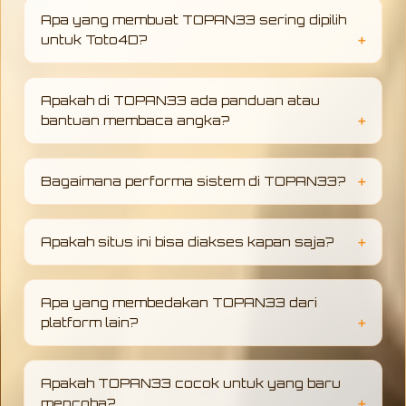
Apa yang membuat TOPAN33 sering dipilih
untuk Toto4D?
TOPAN33 dikenal karena tampilannya yang
simpel dan aksesnya yang cukup cepat.
Apakah di TOPAN33 ada panduan atau
Banyak pengguna merasa nyaman karena
bantuan membaca angka?
semua fitur mudah ditemukan tanpa harus
mencari terlalu lama.
Di dalam platform biasanya tersedia beberapa
informasi pendukung yang bisa membantu
Bagaimana performa sistem di TOPAN33?
pengguna melihat pola atau hasil sebelumnya.
Walaupun tidak menjamin apa pun, setidaknya
Secara umum sistemnya cukup stabil untuk
bisa jadi referensi tambahan.
digunakan sehari-hari. Saat diakses, jarang
Apakah situs ini bisa diakses kapan saja?
terjadi gangguan yang serius sehingga
pengguna bisa tetap nyaman saat membuka
Ya, situs ini bisa diakses kapan saja selama
halaman atau fitur yang tersedia.
koneksi internet tersedia. Baik siang maupun
Apa yang membedakan TOPAN33 dari
malam, tampilannya tetap bisa dibuka tanpa
platform lain?
perbedaan yang berarti.
Perbedaannya lebih ke kenyamanan
penggunaan. Tampilan yang tidak terlalu
Apakah TOPAN33 cocok untuk yang baru
ramai dan navigasi yang jelas membuat
mencoba?