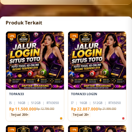
Produk Terkait
-2%
-1%
TOPAN33
TOPAN33 LOGIN
I5
|
16GB
|
512GB
|
RTX3050
I7
|
16GB
|
512GB
|
RTX5050
Rp 11.500.000
Rp 22.887.000
Rp 12.799.000
Rp 21.999.000
Terjual 200+
Terjual 20+
-1%
-1%