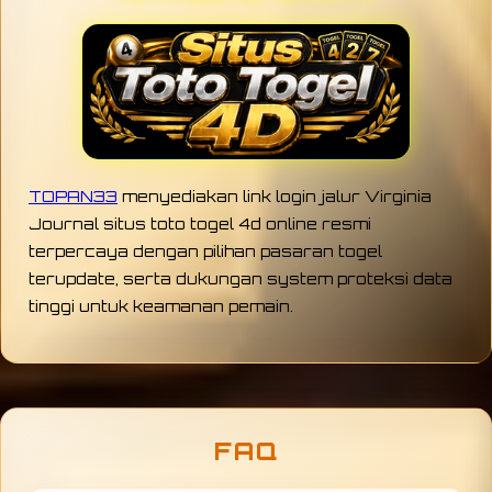
TOPAN33
menyediakan link login jalur Virginia
Journal situs toto togel 4d online resmi
terpercaya dengan pilihan pasaran togel
terupdate, serta dukungan system proteksi data
tinggi untuk keamanan pemain.
FAQ