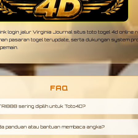
k login jalur Virginia Journal situs toto togel 4d online 
ihan pasaran togel terupdate, serta dukungan system pro
 pemain.
FAQ
I888 sering dipilih untuk Toto4D?
na tampilannya yang simpel dan aksesnya yang cukup ce
aman karena semua fitur mudah ditemukan tanpa harus 
da panduan atau bantuan membaca angka?
iasanya tersedia beberapa informasi pendukung yang bis