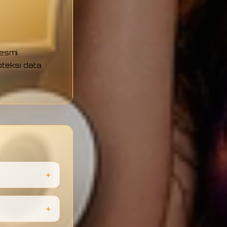
resmi
teksi data
pat. Banyak
mencari
a membantu