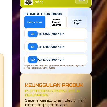
Info
Verified
PROMO & FITUR TRI888
Lomba
Prediksi
Lucky Draw
Panjat
Togel
Turnover
3x
Rp 6.929.700 / bln
6x
Rp 3.464.900 / bln
12x
Rp 1.732.500 / bln
Angka estimasi. Bisa berhttps://healacl-what-is-an-acl.pages.dev/
sesuai kebijakan bank / penyedia.
KEUNGGULAN PRODUK
KONEKSI TOTO 4D GLOBAL
LEBIH STABIL
TRI888 menawarkan koneksi
yang terasa ringan saat