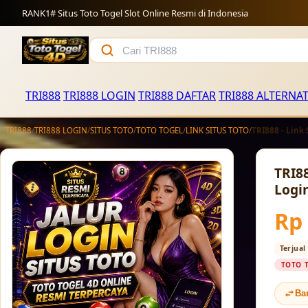
RANK1# Situs Toto Togel Slot Online Resmi di Indonesia
TRI888
TRI888 LOGIN
TRI888 DAFTAR
TRI888 ALTERNAT
TRI888
/
TRI888 LOGIN
/
SITUS TOTO
/
TOTO TOGEL
/
LINK SITUS TOTO
/
TRI888 - Link 
TRI88
Logi
Rp 
Terjual
TOTO 
Ba