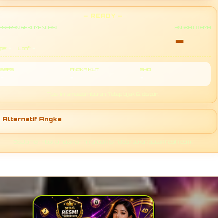
— READY —
ASARAN REKOMENDASI
ANGKA UTAMA
-
-
-
pe:
Conf:
BBFS
ANGKA IKUT
SHIO
-
-
-
Tips: Ini simulasi hiburan. Tetap bijak & disiplin.
 Alternatif Angka
Disclaimer: Hasil di halaman ini random (simulasi), bukan acuan hasil resmi.