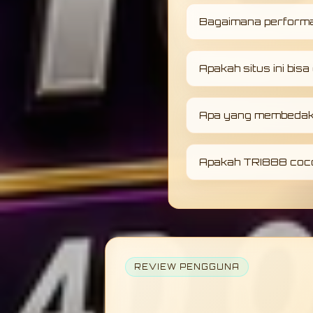
pengguna melihat pol
Bagaimana performa
setidaknya bisa jadi
Secara umum sistemny
terjadi gangguan ya
Apakah situs ini bis
halaman atau fitur y
Ya, situs ini bisa di
malam, tampilannya t
Apa yang membedaka
Perbedaannya lebih 
navigasi yang jelas
Apakah TRI888 coc
menggunakannya.
Cukup cocok untuk p
Pengguna baru bias
lama.
REVIEW PENGGUNA