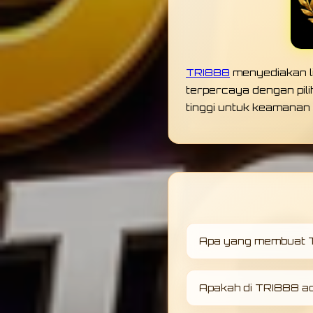
TRI888
menyediakan lin
terpercaya dengan pil
tinggi untuk keamanan
Apa yang membuat TR
TRI888 dikenal kare
pengguna merasa ny
Apakah di TRI888 a
terlalu lama.
Di dalam platform b