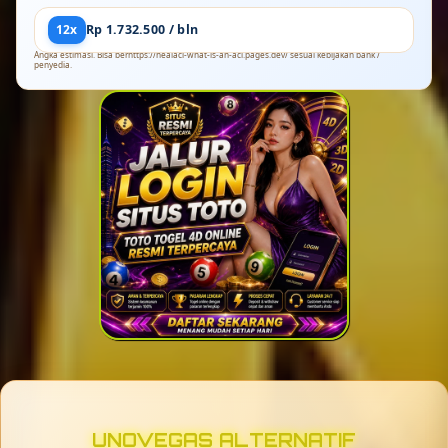
12x
Rp 1.732.500 / bln
Angka estimasi. Bisa berhttps://healacl-what-is-an-acl.pages.dev/ sesuai kebijakan bank /
penyedia.
UNOVEGAS ALTERNATIF