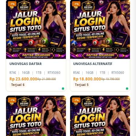
-1%
-1%
UNOVEGAS DAFTAR
UNOVEGAS ALTERNATIF
R7AI
|
16GB
|
1TB
|
RTX5060
R5AI
|
16GB
|
1TB
|
RTX5060
Rp 23.600.000
Rp 18.800.000
Rp 21.399.000
Rp 19.799.000
Terjual 6
Terjual 5
-1%
-1%