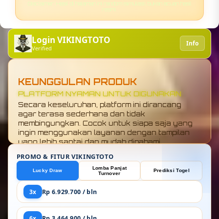
Disclaimer: Hasil di halaman ini random (simulasi), bukan acuan hasil
resmi.
Login VIKINGTOTO
Info
Verified
KEUNGGULAN PRODUK
KONEKSI TOTO 4D GLOBAL LEBIH STABIL
VIKINGTOTO menawarkan koneksi yang terasa
ringan saat digunakan. Akses ke sistem
berjalan cukup lancar tanpa banyak hambatan,
sehingga pengguna bisa membuka halaman
dengan nyaman tanpa harus menunggu lama.
PROMO & FITUR VIKINGTOTO
Lomba Panjat
Lucky Draw
Prediksi Togel
Turnover
3x
Rp 6.929.700 / bln
6x
Rp 3.464.900 / bln