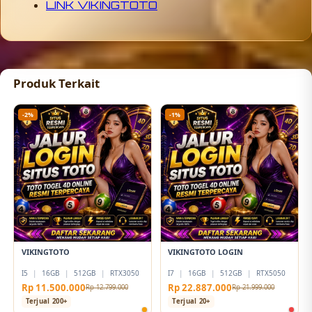
LINK VIKINGTOTO
Produk Terkait
-2%
-1%
VIKINGTOTO
VIKINGTOTO LOGIN
I5
|
16GB
|
512GB
|
RTX3050
I7
|
16GB
|
512GB
|
RTX5050
Rp 11.500.000
Rp 22.887.000
Rp 12.799.000
Rp 21.999.000
Terjual 200+
Terjual 20+