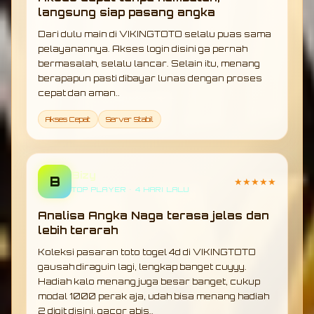
langsung siap pasang angka
Dari dulu main di VIKINGTOTO selalu puas sama
pelayanannya. Akses login disini ga pernah
bermasalah, selalu lancar. Selain itu, menang
berapapun pasti dibayar lunas dengan proses
cepat dan aman..
Akses Cepat
Server Stabil
Bizy
B
★★★★★
TOP PLAYER • 4 HARI LALU
Analisa Angka Naga terasa jelas dan
lebih terarah
Koleksi pasaran toto togel 4d di VIKINGTOTO
gausah diraguin lagi, lengkap banget cuyyy.
Hadiah kalo menang juga besar banget, cukup
modal 1000 perak aja, udah bisa menang hadiah
2 digit disini, gacor abis..