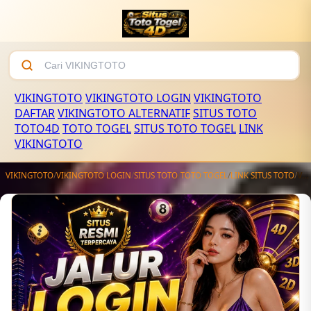
VIKINGTOTO
VIKINGTOTO LOGIN
VIKINGTOTO
DAFTAR
VIKINGTOTO ALTERNATIF
SITUS TOTO
TOTO4D
TOTO TOGEL
SITUS TOTO TOGEL
LINK
VIKINGTOTO
VIKINGTOTO
/
VIKINGTOTO LOGIN
/
SITUS TOTO
/
TOTO TOGEL
/
LINK SITUS TOTO
/
VIKINGTOTO - Link Situs Toto Jalur Virgina Journal Login Toto Togel 4D Online Resmi