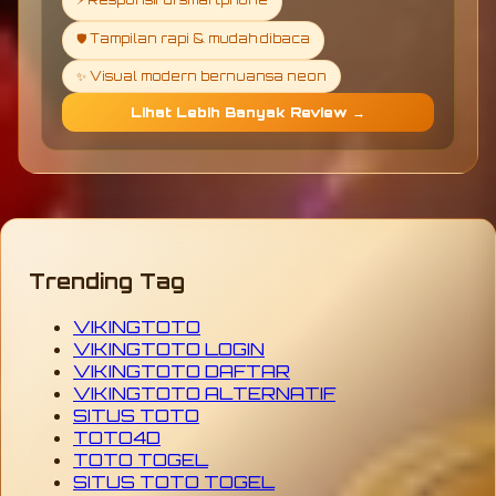
⚡ Responsif di smartphone
🛡️ Tampilan rapi & mudah dibaca
✨ Visual modern bernuansa neon
Lihat Lebih Banyak Review →
Trending Tag
VIKINGTOTO
VIKINGTOTO LOGIN
VIKINGTOTO DAFTAR
VIKINGTOTO ALTERNATIF
SITUS TOTO
TOTO4D
TOTO TOGEL
SITUS TOTO TOGEL