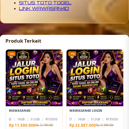
SITUS TOTO TOGEL
LINK WAWASAN4D
Produk Terkait
-2%
-1%
WAWASAN4D
WAWASAN4D LOGIN
I5
|
16GB
|
512GB
|
RTX3050
I7
|
16GB
|
512GB
|
RTX5050
Rp 11.500.000
Rp 22.887.000
Rp 12.799.000
Rp 21.999.000