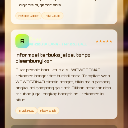
2 digit disini, gacor abis..
Metode Gacor
Pola Jelas
Zeyy
R
★★★★★
PENGGUNA LAMA • 1 MINGGU LALU
Informasi terbuka jelas, tanpa
disembunyikan
Buat pemain baru kaya aku, WAWASAN4D
rekomen banget deh buat di coba. Tampilan web
WAWASAN4D simple banget, bikin main pasang
angka jadi gampang ga ribet. Pilihan pasaran dan
taruhan juga lengkap banget, asli rekomen ini
situs.
Trust Kuat
Flow Enak