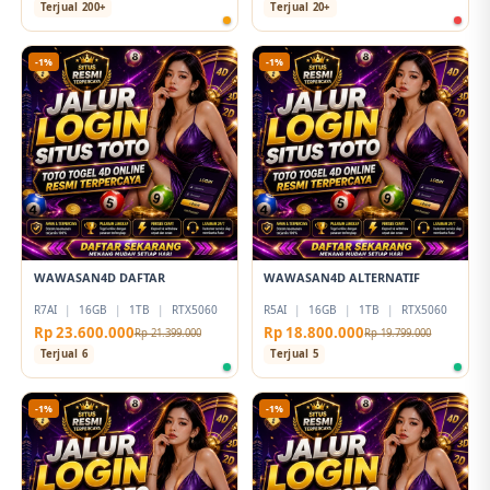
Terjual 200+
Terjual 20+
-1%
-1%
WAWASAN4D DAFTAR
WAWASAN4D ALTERNATIF
R7AI
|
16GB
|
1TB
|
RTX5060
R5AI
|
16GB
|
1TB
|
RTX5060
Rp 23.600.000
Rp 18.800.000
Rp 21.399.000
Rp 19.799.000
Terjual 6
Terjual 5
-1%
-1%