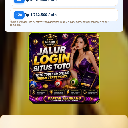
12x
Rp 1.732.500 / bln
Angka estimasi. Bisa berhttps://healacl-what-is-an-acl.pages.dev/ sesuai kebijakan bank /
penyedia.