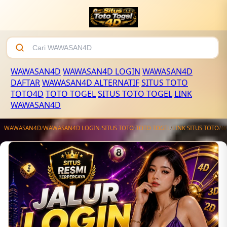
WAWASAN4D
WAWASAN4D LOGIN
WAWASAN4D
DAFTAR
WAWASAN4D ALTERNATIF
SITUS TOTO
TOTO4D
TOTO TOGEL
SITUS TOTO TOGEL
LINK
WAWASAN4D
WAWASAN4D
/
WAWASAN4D LOGIN
/
SITUS TOTO
/
TOTO TOGEL
/
LINK SITUS TOTO
/
WAWASAN4