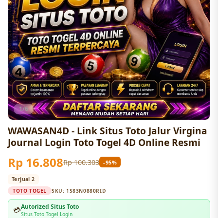
1/6
WAWASAN4D - Link Situs Toto Jalur Virgina
Journal Login Toto Togel 4D Online Resmi
Rp 16.808
Rp 100.303
-95%
Terjual 2
TOTO TOGEL
SKU:
1S83N0880RID
Autorized Situs Toto
💳
Situs Toto Togel Login