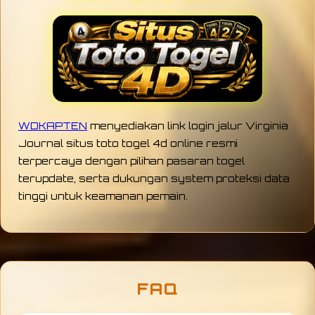
WDKAPTEN
menyediakan link login jalur Virginia
Journal situs toto togel 4d online resmi
terpercaya dengan pilihan pasaran togel
terupdate, serta dukungan system proteksi data
tinggi untuk keamanan pemain.
FAQ