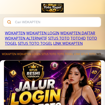
WDKAPTEN
WDKAPTEN LOGIN
WDKAPTEN DAFTAR
WDKAPTEN ALTERNATIF
SITUS TOTO
TOTO4D
TOTO
TOGEL
SITUS TOTO TOGEL
LINK WDKAPTEN
WDKAPTEN
/
WDKAPTEN LOGIN
/
SITUS TOTO
/
TOTO TOGEL
/
LINK SITUS TOTO
/
WDKAPTEN - Link Situs Toto Jalur Virgina Journal Login Toto Togel 4D Online Resmi