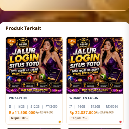
Produk Terkait
-2%
-1%
WDKAPTEN
WDKAPTEN LOGIN
I5
|
16GB
|
512GB
|
RTX3050
I7
|
16GB
|
512GB
|
RTX5050
Rp 11.500.000
Rp 22.887.000
Rp 12.799.000
Rp 21.999.000
Terjual 200+
Terjual 20+