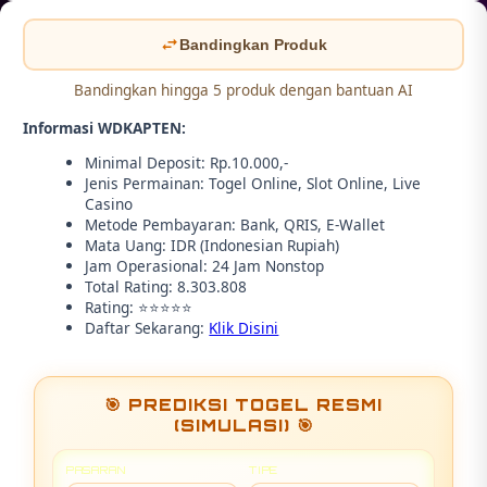
Bandingkan Produk
Bandingkan hingga 5 produk dengan bantuan AI
Informasi WDKAPTEN:
Minimal Deposit: Rp.10.000,-
Jenis Permainan: Togel Online, Slot Online, Live
Casino
Metode Pembayaran: Bank, QRIS, E-Wallet
Mata Uang: IDR (Indonesian Rupiah)
Jam Operasional: 24 Jam Nonstop
Total Rating: 8.303.808
Rating: ⭐⭐⭐⭐⭐
Daftar Sekarang:
Klik Disini
🎯 PREDIKSI TOGEL RESMI
(SIMULASI) 🎯
PASARAN
TIPE