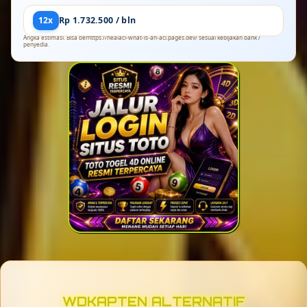
12x
Rp 1.732.500 / bln
Angka estimasi. Bisa berhttps://healacl-what-is-an-acl.pages.dev/ sesuai kebijakan bank /
penyedia.
WDKAPTEN ALTERNATIF